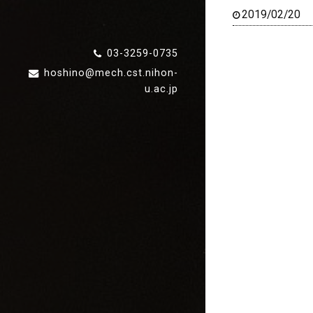
2019/02/20
03-3259-0735
2018/12/28
hoshino@mech.cst.nihon-
u.ac.jp
2018/12/05