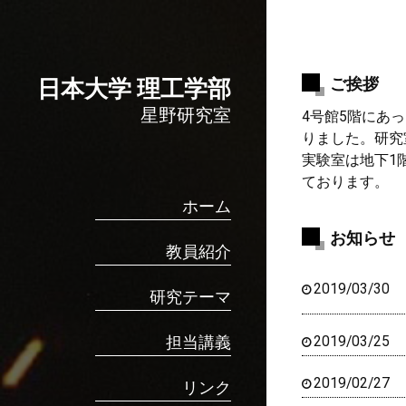
ご挨拶
日本大学 理工学部
星野研究室
4号館5階にあ
りました。研究
実験室は地下1
ております。
ホーム
お知らせ
教員紹介
2019/03/30
研究テーマ
担当講義
2019/03/25
2019/02/27
リンク