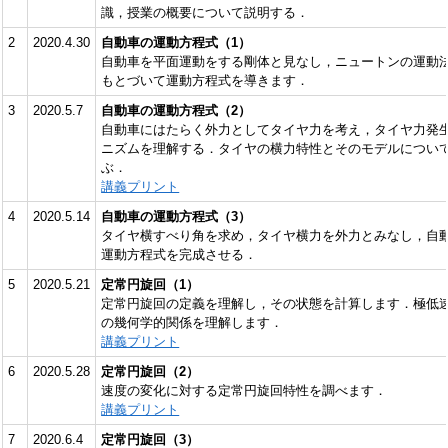
識，授業の概要について説明する．
2
2020.4.30
自動車の運動方程式（1）
自動車を平面運動をする剛体と見なし，ニュートンの運動
もとづいて運動方程式を導きます．
3
2020.5.7
自動車の運動方程式（2）
自動車にはたらく外力としてタイヤ力を考え，タイヤ力発
ニズムを理解する．タイヤの横力特性とそのモデルについ
ぶ．
講義プリント
4
2020.5.14
自動車の運動方程式（3）
タイヤ横すべり角を求め，タイヤ横力を外力とみなし，自
運動方程式を完成させる．
5
2020.5.21
定常円旋回（1）
定常円旋回の定義を理解し，その状態を計算します．極低
の幾何学的関係を理解します．
講義プリント
6
2020.5.28
定常円旋回（2）
速度の変化に対する定常円旋回特性を調べます．
講義プリント
7
2020.6.4
定常円旋回（3）