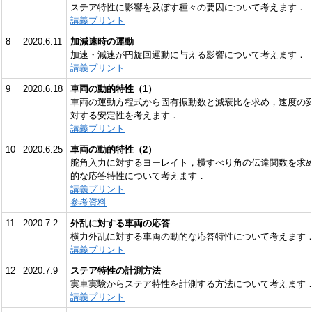
ステア特性に影響を及ぼす種々の要因について考えます．
講義プリント
8
2020.6.11
加減速時の運動
加速・減速が円旋回運動に与える影響について考えます．
講義プリント
9
2020.6.18
車両の動的特性（1）
車両の運動方程式から固有振動数と減衰比を求め，速度の
対する安定性を考えます．
講義プリント
10
2020.6.25
車両の動的特性（2）
舵角入力に対するヨーレイト，横すべり角の伝達関数を求
的な応答特性について考えます．
講義プリント
参考資料
11
2020.7.2
外乱に対する車両の応答
横力外乱に対する車両の動的な応答特性について考えます
講義プリント
12
2020.7.9
ステア特性の計測方法
実車実験からステア特性を計測する方法について考えます
講義プリント