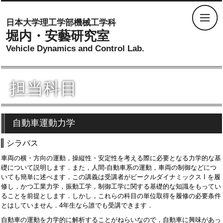
日本大学理工学部機械工学科
堀内・安藝研究室
Vehicle Dynamics and Control Lab.
担当科目
自動車運動力学
シラバス
車両の横・方向の運動，操縦性・安定性を考える際に必要となる力学的な基
礎について説明します．また，人間‐自動車系の運動，車両の制御などにつ
いても簡単に述べます．この講義は受講者がビークルダイナミックス I を履
修し，かつ工業力学，振動工学，制御工学に関する基礎的な知識をもってい
ることを前提とします．しかし，これらの科目の単位取得を履修の必要条件
とはしていません．4年生なら誰でも受講できます．
自動車の運動を力学的に解析することがねらいなので，自動車に興味があっ