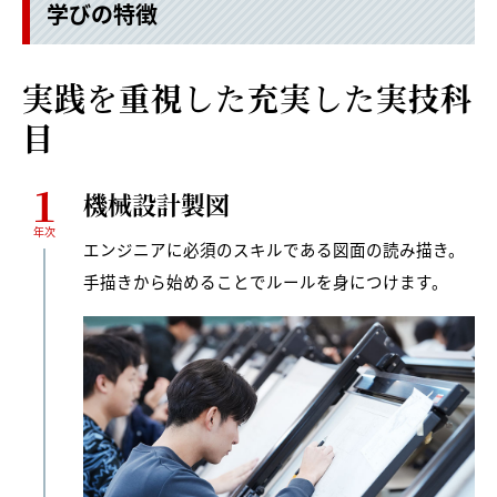
学びの特徴
実践
を
重視
した
充実
した
実技科
目
１
機械設計製図
年次
エンジニアに必須のスキルである図面の読み描き。
手描きから始めることでルールを身につけます。